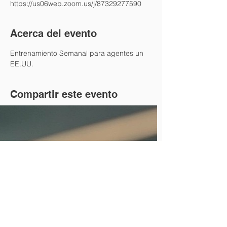
https://us06web.zoom.us/j/87329277590
Acerca del evento
Entrenamiento Semanal para agentes un 
EE.UU.
Compartir este evento
Nuestra Oficina
Numeros de Venezuela
58 (414) 376-3084
13595 SW 134 Ave Suite
58 (416) 676-8599
202
58 (212) 210-5994
Miami. FL 33186
Español
O:
305.378.5210
C:
786.262.3881
www.seguroselite.com