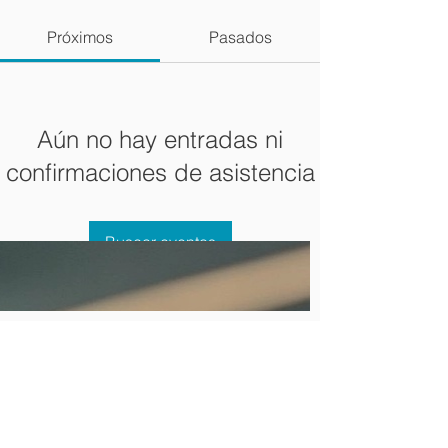
Próximos
Pasados
Aún no hay entradas ni
confirmaciones de asistencia
Buscar eventos
Nuestra Oficina
Numeros de Venezuela
58 (414) 376-3084
13595 SW 134 Ave Suite
58 (416) 676-8599
202
58 (212) 210-5994
Miami. FL 33186
Español
O:
305.378.5210